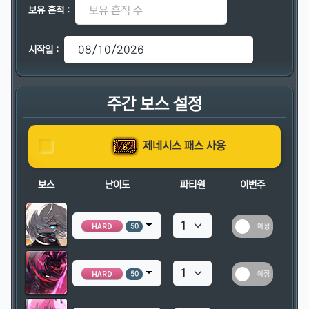
보유 흔적 :
시작일 :
주간 보스 설정
제네시스 패스 사용
보스
난이도
파티원
이번주
예정
50
예정
50